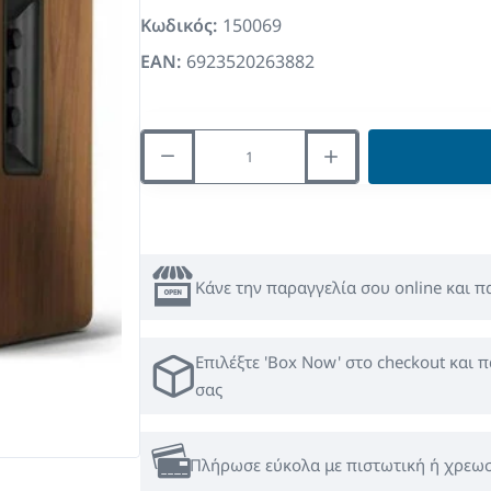
Κωδικός:
150069
EAN:
6923520263882
Κάνε την παραγγελία σου online και 
Επιλέξτε 'Box Now' στο checkout και π
σας
Πλήρωσε εύκολα με πιστωτική ή χρεωσ