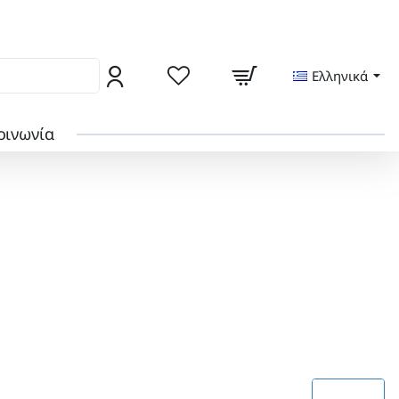
ς από το locker της γειτονιάς σας
Ελληνικά
οινωνία