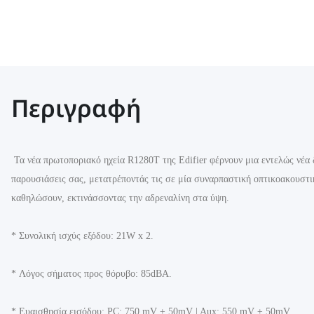
Περιγραφή
Τα νέα πρωτοποριακό ηχεία R1280Τ της Edifier φέρνουν μια εντελώς νέα 
παρουσιάσεις σας, μετατρέποντάς τις σε μία συναρπαστική οπτικοακουστική
καθηλώσουν, εκτινάσσοντας την αδρεναλίνη στα ύψη.
* Συνολική ισχύς εξόδου: 21W x 2.
* Λόγος σήματος προς θόρυβο: 85dBA.
* Ευαισθησία εισόδου: PC: 750 mV ± 50mV | Aux: 550 mV ± 50mV.