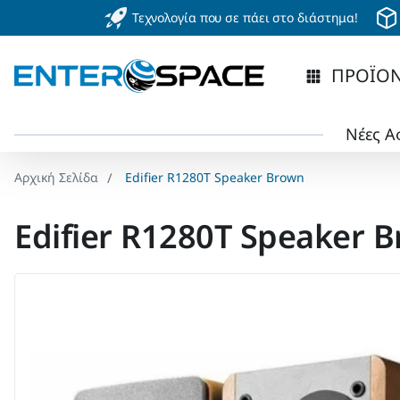
Τεχνολογία που σε πάει στο διάστημα!
ΠΡΟΪΟ
Νέες Α
Edifier R1280T Speaker Brown
home
Edifier R1280T Speaker 