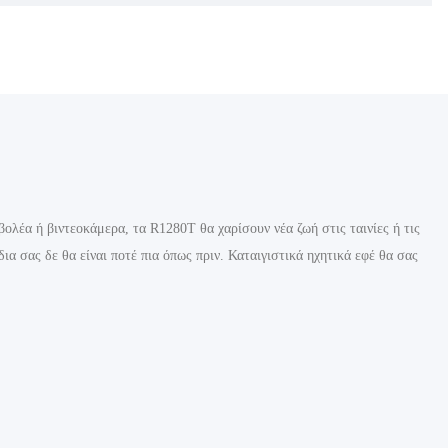
λέα ή βιντεοκάμερα, τα R1280T θα χαρίσουν νέα ζωή στις ταινίες ή τις
ια σας δε θα είναι ποτέ πια όπως πριν. Καταιγιστικά ηχητικά εφέ θα σας