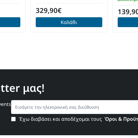
329,90€
139,9
Καλάθι
ter μας!
Εισάγετε
vents
την
ηλεκτρονική
σας
Έχω διαβάσει και αποδέχομαι τους
Όροι & Προϋ
διεύθυνση