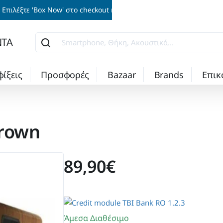
Επιλέξτε 'Box Now' στο checkout και παραλάβετε την παραγγελία σα
ΝΤΑ
Smartphone,
Θήκη,
Ακουστικά...
φίξεις
Προσφορές
Bazaar
Brands
Επικ
Brown
89,90€
Άμεσα Διαθέσιμο