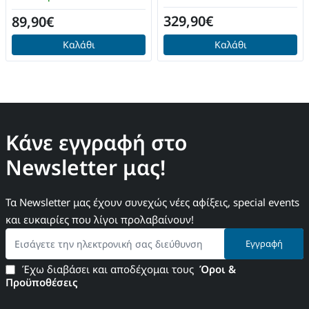
329,90€
89,90€
Καλάθι
Καλάθι
Κάνε εγγραφή στο
Newsletter μας!
Τα Newsletter μας έχουν συνεχώς νέες αφίξεις, special events
και ευκαιρίες που λίγοι προλαβαίνουν!
Εισάγετε
Εγγραφή
την
ηλεκτρονική
Έχω διαβάσει και αποδέχομαι τους
Όροι &
σας
Προϋποθέσεις
διεύθυνση