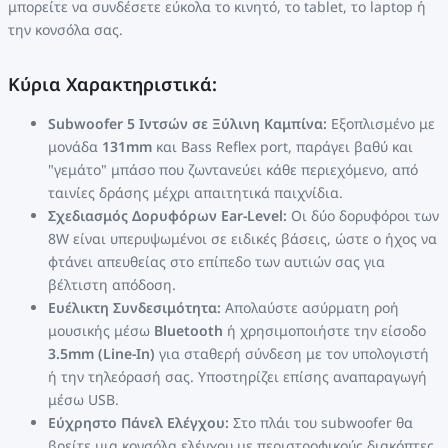
μπορείτε να συνδέσετε εύκολα το κινητό, το tablet, το laptop ή
την κονσόλα σας.
Κύρια Χαρακτηριστικά:
Subwoofer 5 Ιντσών σε Ξύλινη Καμπίνα:
Εξοπλισμένο με
μονάδα
131mm
και Bass Reflex port, παράγει βαθύ και
"γεμάτο" μπάσο που ζωντανεύει κάθε περιεχόμενο, από
ταινίες δράσης μέχρι απαιτητικά παιχνίδια.
Σχεδιασμός Δορυφόρων Ear-Level:
Οι δύο δορυφόροι των
8W είναι υπερυψωμένοι σε ειδικές βάσεις, ώστε ο ήχος να
φτάνει απευθείας στο επίπεδο των αυτιών σας για
βέλτιστη απόδοση.
Ευέλικτη Συνδεσιμότητα:
Απολαύστε ασύρματη ροή
μουσικής μέσω
Bluetooth
ή χρησιμοποιήστε την είσοδο
3.5mm (Line-In)
για σταθερή σύνδεση με τον υπολογιστή
ή την τηλεόρασή σας. Υποστηρίζει επίσης αναπαραγωγή
μέσω USB.
Εύχρηστο Πάνελ Ελέγχου:
Στο πλάι του subwoofer θα
βρείτε μια κονσόλα ελέγχου με περιστροφικούς διακόπτες