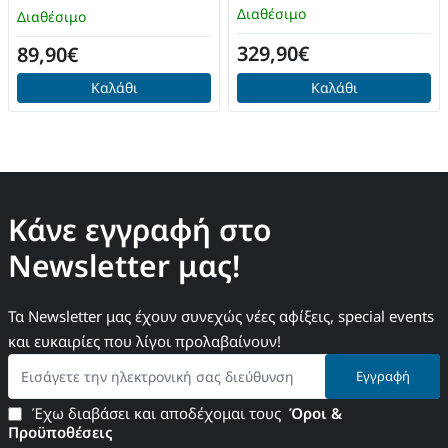
Διαθέσιμο
Διαθέσιμο
329,90€
89,90€
Καλάθι
Καλάθι
Κάνε εγγραφή στο
Newsletter μας!
Τα Newsletter μας έχουν συνεχώς νέες αφίξεις, special events
και ευκαιρίες που λίγοι προλαβαίνουν!
Εισάγετε
Εγγραφή
την
ηλεκτρονική
Έχω διαβάσει και αποδέχομαι τους
Όροι &
σας
Προϋποθέσεις
διεύθυνση