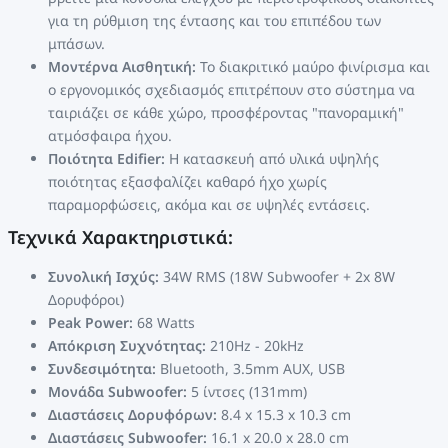
για τη ρύθμιση της έντασης και του επιπέδου των
μπάσων.
Μοντέρνα Αισθητική:
Το διακριτικό μαύρο φινίρισμα και
ο εργονομικός σχεδιασμός επιτρέπουν στο σύστημα να
ταιριάζει σε κάθε χώρο, προσφέροντας "πανοραμική"
ατμόσφαιρα ήχου.
Ποιότητα Edifier:
Η κατασκευή από υλικά υψηλής
ποιότητας εξασφαλίζει καθαρό ήχο χωρίς
παραμορφώσεις, ακόμα και σε υψηλές εντάσεις.
Τεχνικά Χαρακτηριστικά:
Συνολική Ισχύς:
34W RMS (18W Subwoofer + 2x 8W
Δορυφόροι)
Peak Power:
68 Watts
Απόκριση Συχνότητας:
210Hz - 20kHz
Συνδεσιμότητα:
Bluetooth, 3.5mm AUX, USB
Μονάδα Subwoofer:
5 ίντσες (131mm)
Διαστάσεις Δορυφόρων:
8.4 x 15.3 x 10.3 cm
Διαστάσεις Subwoofer:
16.1 x 20.0 x 28.0 cm