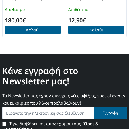
Gamepad Μαύρο
Android / PC / PS3 Μαύρο
Διαθέσιμο
Διαθέσιμο
180,00€
12,90€
Καλάθι
Καλάθι
Κάνε εγγραφή στο
Newsletter μας!
Τα Newsletter μας έχουν συνεχώς νέες αφίξεις, special events
και ευκαιρίες που λίγοι προλαβαίνουν!
Εισάγετε
Εγγραφή
την
ηλεκτρονική
Έχω διαβάσει και αποδέχομαι τους
Όροι &
σας