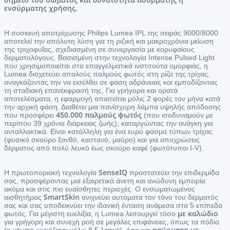
ενσύρματης χρήσης.
Η συσκευή αποτρίχωσης Philips Lumea IPL της σειράς 9000/8000
αποτελεί την απόλυτη λύση για τη ριζική και μακροχρόνια μείωση
της τριχοφυΐας, σχεδιασμένη σε συνεργασία με κορυφαίους
δερματολόγους. Βασισμένη στην τεχνολογία Intense Pulsed Light
που χρησιμοποιείται στα επαγγελματικά ινστιτούτα ομορφιάς, η
Lumea διοχετεύει απαλούς παλμούς φωτός στη ρίζα της τρίχας,
αναγκάζοντάς την να εισέλθει σε φάση αδράνειας και εμποδίζοντας
τη σταδιακή επανέκφρασή της. Για γρήγορα και ορατά
αποτελέσματα, η εφαρμογή απαιτείται μόλις 2 φορές τον μήνα κατά
την αρχική φάση. Διαθέτει μια πανίσχυρη λάμπα υψηλής απόδοσης
450.000 παλμούς φωτός
που προσφέρει
(που ισοδυναμούν με
περίπου 39 χρόνια διάρκειας ζωής), καταργώντας την ανάγκη για
ανταλλακτικά. Είναι κατάλληλη για ένα ευρύ φάσμα τύπων τρίχας
(φυσικό σκούρο ξανθό, καστανό, μαύρο) και για αποχρώσεις
δέρματος από πολύ λευκό έως σκούρο καφέ (φωτότυποι I-V).
SenseIQ
Η πρωτοποριακή τεχνολογία
προστατεύει την επιδερμίδα
σας, προσφέροντας μια εξαιρετικά άνετη και ανώδυνη εμπειρία
ακόμα και στις πιο ευαίσθητες περιοχές. Ο ενσωματωμένος
SmartSkin
αισθητήρας
ανιχνεύει αυτόματα τον τόνο του δέρματός
σας και σας υποδεικνύει την ιδανική ένταση ανάμεσα στα 5 επίπεδα
με καλώδιο
φωτός. Για μέγιστη ευελιξία, η Lumea λειτουργεί τόσο
για γρήγορη και συνεχή ροή σε μεγάλες επιφάνειες, όπως τα πόδια
ασύρματα με