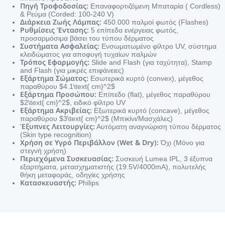
Πηγή Τροφοδοσίας:
Επαναφορτιζόμενη Μπαταρία ( Cordless)
& Ρεύμα (Corded: 100-240 V)
Διάρκεια Ζωής Λάμπας:
450.000 παλμοί φωτός (Flashes)
Ρυθμίσεις Έντασης:
5 επίπεδα ενέργειας φωτός,
προσαρμόσιμα βάσει του τύπου δέρματος
Συστήματα Ασφαλείας:
Ενσωματωμένο φίλτρο UV, σύστημα
κλειδώματος για αποφυγή τυχαίων παλμών
Τρόπος Εφαρμογής:
Slide and Flash (για ταχύτητα), Stamp
and Flash (για μικρές επιφάνειες)
Εξάρτημα Σώματος:
Εσωτερικά κυρτό (convex), μέγεθος
παραθύρου
$4.1\text{ cm}^2$
Εξάρτημα Προσώπου:
Επίπεδο (flat), μέγεθος παραθύρου
$2\text{ cm}^2$
, ειδικό φίλτρο UV
Εξάρτημα Ακριβείας:
Εξωτερικά κυρτό (concave), μέγεθος
παραθύρου
$3\text{ cm}^2$
(Μπικίνι/Μασχάλες)
Έξυπνες Λειτουργίες:
Αυτόματη αναγνώριση τύπου δέρματος
(Skin type recognition)
Χρήση σε Υγρό Περιβάλλον (Wet & Dry):
Όχι (Μόνο για
στεγνή χρήση)
Περιεχόμενα Συσκευασίας:
Συσκευή Lumea IPL, 3 έξυπνα
εξαρτήματα, μετασχηματιστής (19.5V/4000mA), πολυτελής
θήκη μεταφοράς, οδηγίες χρήσης
Κατασκευαστής:
Philips