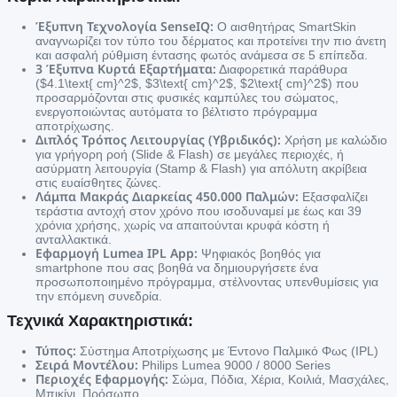
Έξυπνη Τεχνολογία SenseIQ:
Ο αισθητήρας SmartSkin
αναγνωρίζει τον τύπο του δέρματος και προτείνει την πιο άνετη
και ασφαλή ρύθμιση έντασης φωτός ανάμεσα σε 5 επίπεδα.
3 Έξυπνα Κυρτά Εξαρτήματα:
Διαφορετικά παράθυρα
(
$4.1\text{ cm}^2$
,
$3\text{ cm}^2$
,
$2\text{ cm}^2$
) που
προσαρμόζονται στις φυσικές καμπύλες του σώματος,
ενεργοποιώντας αυτόματα το βέλτιστο πρόγραμμα
αποτρίχωσης.
Διπλός Τρόπος Λειτουργίας (Υβριδικός):
Χρήση με καλώδιο
για γρήγορη ροή (Slide & Flash) σε μεγάλες περιοχές, ή
ασύρματη λειτουργία (Stamp & Flash) για απόλυτη ακρίβεια
στις ευαίσθητες ζώνες.
Λάμπα Μακράς Διαρκείας 450.000 Παλμών:
Εξασφαλίζει
τεράστια αντοχή στον χρόνο που ισοδυναμεί με έως και 39
χρόνια χρήσης, χωρίς να απαιτούνται κρυφά κόστη ή
ανταλλακτικά.
Εφαρμογή Lumea IPL App:
Ψηφιακός βοηθός για
smartphone που σας βοηθά να δημιουργήσετε ένα
προσωποποιημένο πρόγραμμα, στέλνοντας υπενθυμίσεις για
την επόμενη συνεδρία.
Τεχνικά Χαρακτηριστικά:
Τύπος:
Σύστημα Αποτρίχωσης με Έντονο Παλμικό Φως (IPL)
Σειρά Μοντέλου:
Philips Lumea 9000 / 8000 Series
Περιοχές Εφαρμογής:
Σώμα, Πόδια, Χέρια, Κοιλιά, Μασχάλες,
Μπικίνι, Πρόσωπο