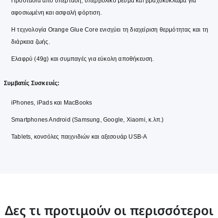
Προστασία από υπέρταση, υπερβολικό ρεύμα και βραχυκύκλωμα για
αφοσιωμένη και ασφαλή φόρτιση.
Η τεχνολογία Orange Glue Core ενισχύει τη διαχείριση θερμότητας και τη
διάρκεια ζωής.
Ελαφρύ (49g) και συμπαγές για εύκολη αποθήκευση.
Συμβατές Συσκευές:
iPhones, iPads και MacBooks
Smartphones Android (Samsung, Google, Xiaomi, κ.λπ.)
Tablets, κονσόλες παιχνιδιών και αξεσουάρ USB-A
Δες τι προτιμούν οι περισσότεροι