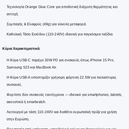
Τεχνολογία Orange Glue Core για αποδοτική διάχυση θερμότητας και
αντοχή.
Συμπαγής & Ελαφρύς (49g) για εύκολη μεταφορά.
Καθολική Τάση Εισόδου (110-240V) ιδανική για παγκόσμια ταξίδια.
Κύρια Χαρακτηριστικά:
Η θύρα USB-C παρέχει 30W PD για συσκευές όπως iPhone 15 Pro,
Samsung S23 και MacBook Air.
Η θύρα USB-A υποστηρίζει γρήγορη φόρτιση 22.5W για παλαιότερες
συσκευές.
Φορτίστε δύο συσκευές ταυτόχρονα — ιδανικό για smartphones, tablets,
ακουστικά ή smartwatch.
Λειτουργεί με τάση 110-240V και διαθέτει ευρωπαϊκή πρίζα για χρήση
στην Ευρώπη.