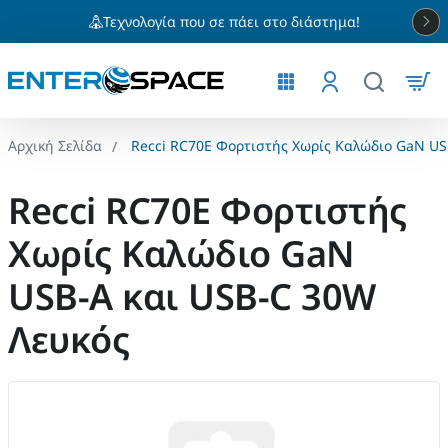
Τεχνολογία που σε πάει στο διάστημα!
Recci RC70E Φορτιστής Χωρίς Καλώδιο GaN US
home
Recci RC70E Φορτιστής
Χωρίς Καλώδιο GaN
USB-A και USB-C 30W
Λευκός