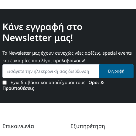
Κάνε εγγραφή στο
Newsletter μας!
Τα Newsletter μας έχουν συνεχώς νέες αφίξεις, special events
και ευκαιρίες που λίγοι προλαβαίνουν!
Εισάγετε
Εγγραφή
την
ηλεκτρονική
Έχω διαβάσει και αποδέχομαι τους
Όροι &
σας
Προϋποθέσεις
διεύθυνση
Επικοινωνία
Εξυπηρέτηση