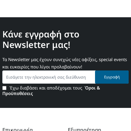
Κάνε εγγραφή στο
Newsletter μας!
Τα Newsletter μας έχουν συνεχώς νέες αφίξεις, special events
και ευκαιρίες που λίγοι προλαβαίνουν!
Εισάγετε
Εγγραφή
την
ηλεκτρονική
Έχω διαβάσει και αποδέχομαι τους
Όροι &
σας
Προϋποθέσεις
διεύθυνση
Επικοινωνία
Εξυπηρέτηση