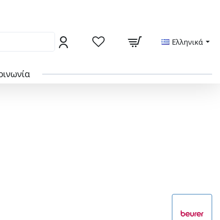
ς από το locker της γειτονιάς σας
Ελληνικά
οινωνία