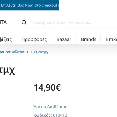
Επιλέξτε 'Box Now' στο checkout και παραλάβετε την παραγγελία σα
ΝΤΑ
Smartphone,
Θήκη,
Ακουστικά...
φίξεις
Προσφορές
Bazaar
Brands
Επικ
Beurer Φίλτρα FC 100 20τμχ
τμχ
14,90€
Άμεσα Διαθέσιμο
Κωδικός:
610412