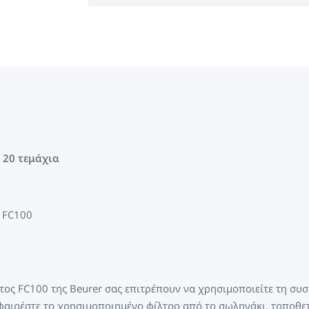
 20 τεμάχια
 FC100
τος FC100 της Beurer σας επιτρέπουν να χρησιμοποιείτε τη συ
φαιρέστε το χρησιμοποιημένο φίλτρο από το σωληνάκι, τοποθε