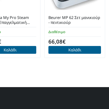
ma My Pro Steam
Beurer MP 62 Σετ μανικιούρ
 Επαγγελματική
- πεντικιούρ
αλλιών με Ατμό και
ο
ές Πλάκες
Διαθέσιμο
€
66,08€
Καλάθι
Καλάθι