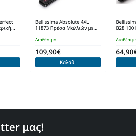
erfect
Bellissima Absolute 4XL
Bellissi
τρική
11873 Πρέσα Μαλλιών με
B28 100
Κεραμικές Πλάκες Ionic 90W
Πρέσα Μ
Διαθέσιμο
Διαθέσιμ
Κεραμικ
109,90€
64,90
Καλάθι
ter μας!