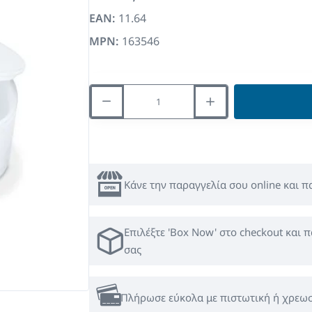
EAN:
11.64
MPN:
163546
Κάνε την παραγγελία σου online και 
Επιλέξτε 'Box Now' στο checkout και π
σας
Πλήρωσε εύκολα με πιστωτική ή χρεωσ