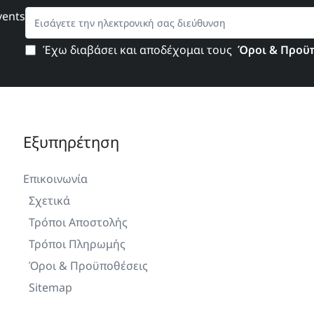
Εισάγετε
vents
την
ηλεκτρονική
σας
Έχω διαβάσει και αποδέχομαι τους
Όροι & Προϋ
διεύθυνση
Εξυπηρέτηση
Επικοινωνία
Σχετικά
Τρόποι Αποστολής
Τρόποι Πληρωμής
Όροι & Προϋποθέσεις
Sitemap