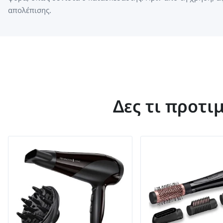
απολέπισης.
Δες τι προτι