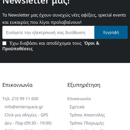
Newsletter μας!
Τα Newsletter μας έχουν συνεχώς νέες αφίξεις, special events
και ευκαιρίες που λίγοι προλαβαίνουν!
Εισάγετε
Εγγραφή
την
ηλεκτρονική
Έχω διαβάσει και αποδέχομαι τους
Όροι &
σας
Προϋποθέσεις
διεύθυνση
Επικοινωνία
Εξυπηρέτηση
Τηλ. 210 99 11 600
Επικοινωνία
info@enterspace.gr
Σχετικά
Click για οδηγίες - GPS
Τρόποι Αποστολής
Δευ - Παρ (09:30 - 19:00)
Τρόποι Πληρωμής