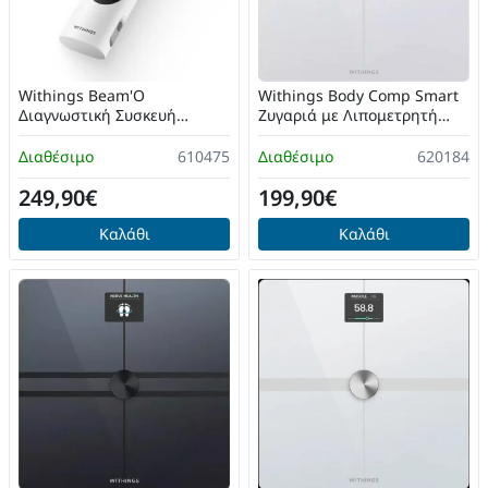
Withings Beam'O
Withings Body Comp Smart
Διαγνωστική Συσκευή
Ζυγαριά με Λιπομετρητή
Ελέγχου Υγείας 4-in-1 (WI-
Λευκό
SCT02-02) Λευκή
Διαθέσιμο
610475
Διαθέσιμο
620184
249,90€
199,90€
Καλάθι
Καλάθι