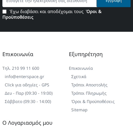
Εγγραφή
την
ηλεκτρονική
Έχω διαβάσει και αποδέχομαι τους
Όροι &
σας
Προϋποθέσεις
διεύθυνση
Επικοινωνία
Εξυπηρέτηση
Τηλ. 210 99 11 600
Επικοινωνία
info@enterspace.gr
Σχετικά
Click για οδηγίες - GPS
Τρόποι Αποστολής
Δευ - Παρ (09:30 - 19:00)
Τρόποι Πληρωμής
Σάββατο (09:30 - 14:00)
Όροι & Προϋποθέσεις
Sitemap
Ο Λογαριασμός μου