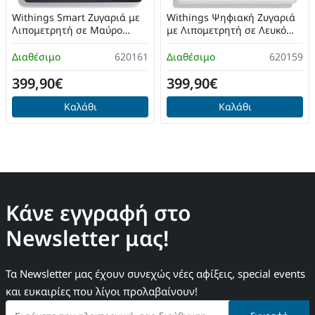
Withings Smart Ζυγαριά με
Withings Ψηφιακή Ζυγαριά
Λιπομετρητή σε Μαύρο
με Λιπομετρητή σε Λευκό
χρώμα
χρώμα
Διαθέσιμο
620161
Διαθέσιμο
620159
399,90€
399,90€
Καλάθι
Καλάθι
Κάνε εγγραφή στο
Newsletter μας!
Τα Newsletter μας έχουν συνεχώς νέες αφίξεις, special events
και ευκαιρίες που λίγοι προλαβαίνουν!
Εισάγετε