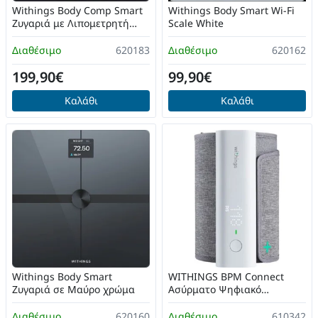
Withings Body Comp Smart
Withings Body Smart Wi-Fi
Ζυγαριά με Λιπομετρητή
Scale White
Μαύρο
Διαθέσιμο
620183
Διαθέσιμο
620162
199,90€
99,90€
Καλάθι
Καλάθι
Withings Body Smart
WITHINGS BPM Connect
Ζυγαριά σε Μαύρο χρώμα
Ασύρματο Ψηφιακό
Πιεσόμετρο Μπράτσου
ICIWBPMC
Διαθέσιμο
620160
Διαθέσιμο
610342