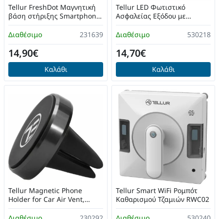
Tellur FreshDot Μαγνητική
Tellur LED Φωτιστικό
βάση στήριξης Smartphone
Ασφαλείας Εξόδου με
& Αρωματικό Αυτοκινήτου
Τροφοδοσία Μπαταρίας
(Space Grey/Lemon)
Διαθέσιμο
231639
Διαθέσιμο
530218
14,90€
14,70€
Καλάθι
Καλάθι
Tellur Magnetic Phone
Tellur Smart WiFi Ρομπότ
Holder for Car Air Vent,
Καθαρισμού Τζαμιών RWC02
Black (TLL171012)
Διαθέσιμο
230292
Διαθέσιμο
530240