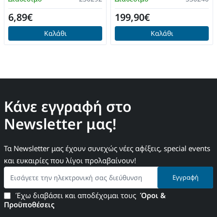
6,89€
199,90€
Καλάθι
Καλάθι
Κάνε εγγραφή στο
Newsletter μας!
Τα Newsletter μας έχουν συνεχώς νέες αφίξεις, special events
και ευκαιρίες που λίγοι προλαβαίνουν!
Εισάγετε
Εγγραφή
την
ηλεκτρονική
Έχω διαβάσει και αποδέχομαι τους
Όροι &
σας
Προϋποθέσεις
διεύθυνση