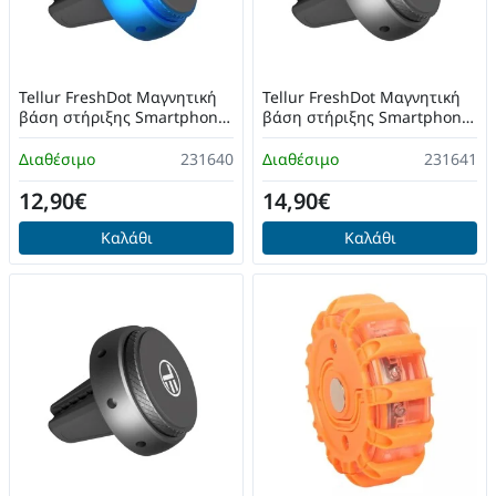
Tellur FreshDot Μαγνητική
Tellur FreshDot Μαγνητική
βάση στήριξης Smartphone
βάση στήριξης Smartphone
& Αρωματικό Αυτοκινήτου
& Αρωματικό Αυτοκινήτου
(Blue)
(Space Grey/Anti Tobacco)
Διαθέσιμο
231640
Διαθέσιμο
231641
12,90€
14,90€
Καλάθι
Καλάθι