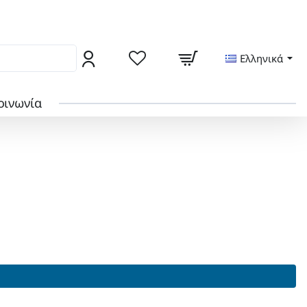
ς από το locker της γειτονιάς σας
Ελληνικά
οινωνία