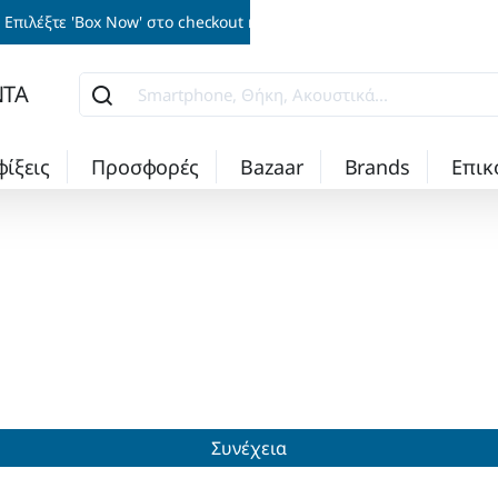
Επιλέξτε 'Box Now' στο checkout και παραλάβετε την παραγγελία σα
ΝΤΑ
Smartphone,
Θήκη,
Ακουστικά...
φίξεις
Προσφορές
Bazaar
Brands
Επικ
Συνέχεια