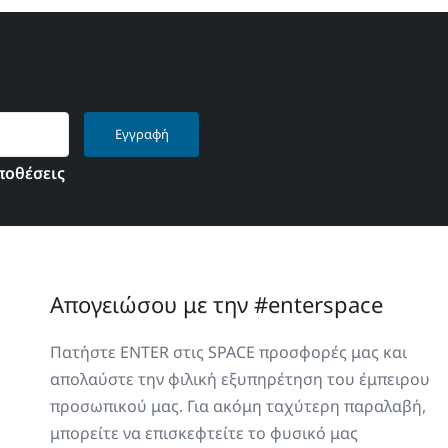
Εγγραφή
ποθέσεις
Απογειώσου με την #enterspace
Πατήστε ENTER στις SPACE προσφορές μας και
απολαύστε την φιλική εξυπηρέτηση του έμπειρου
προσωπικού μας. Για ακόμη ταχύτερη παραλαβή,
μπορείτε να επισκεφτείτε το φυσικό μας