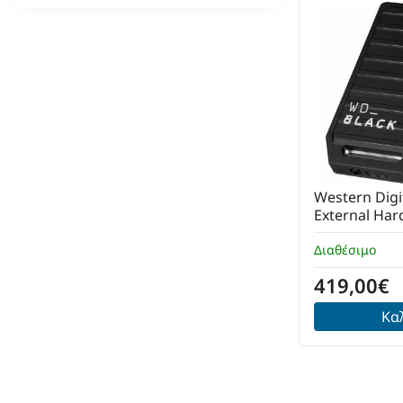
Western Digi
External Har
WDBMPH002
Διαθέσιμο
WDC
419,00€
Κα