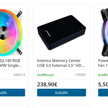
E QL140 RGB
Intenso Memory Center
Powe
WW Single
USB 3.0 External 3.5" HDD
Fan 
8TB Black
Φωτι
440512
Διαθέσιμο
170381
Διαθέ
Pin /
238,90€
5,5
λάθι
Καλάθι