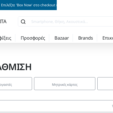
Επιλέξτε 'Box Now' στο checkout και παραλάβετε την παραγγελία σα
ΝΤΑ
Smartphone,
Θήκη,
Ακουστικά...
φίξεις
Προσφορές
Bazaar
Brands
Επικ
ΑΘΜΙΣΗ
ργαστές
Μητρικές κάρτες