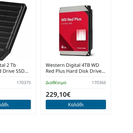
tal 2 Tb
Western Digital 4TB WD
d Drive SSD
Red Plus Hard Disk Drive
0BNC-WCSN
WD49EFZZ-SPCPAN0
170375
Διαθέσιμο
170366
229,10€
λάθι
Καλάθι