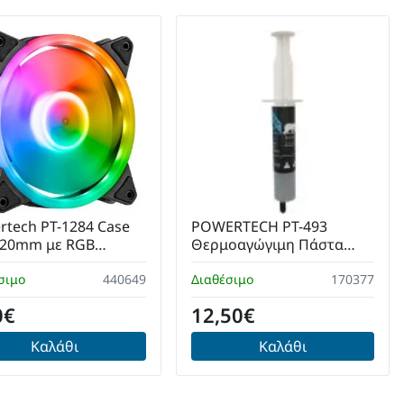
rtech PT-1284 Case
POWERTECH PT-493
120mm με RGB
Θερμοαγώγιμη Πάστα
σμό και Σύνδεση 3-
Super Series 30gr
σιμο
 4-Pin Molex
440649
Διαθέσιμο
170377
0€
12,50€
Καλάθι
Καλάθι