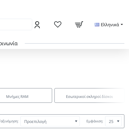
ς από το locker της γειτονιάς σας
Ελληνικά
οινωνία
Μνήμες RAM
Εσωτερικοί σκληροί δίσκοι
Ταξινόμηση:
Εμφάνιση: