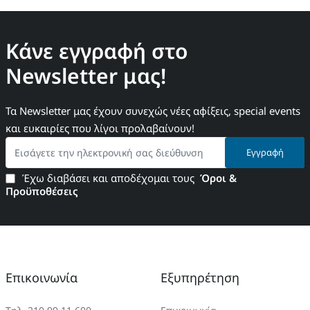
Κάνε εγγραφή στο
Newsletter μας!
Τα Newsletter μας έχουν συνεχώς νέες αφίξεις, special events
και ευκαιρίες που λίγοι προλαβαίνουν!
Εισάγετε
Εγγραφή
την
ηλεκτρονική
Έχω διαβάσει και αποδέχομαι τους
Όροι &
σας
Προϋποθέσεις
διεύθυνση
Επικοινωνία
Εξυπηρέτηση