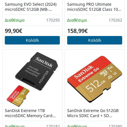
Samsung EVO Select (2024)
Samsung PRO Ultimate
microSDXC 512GB (MB-
microSDXC 512GB Class 10
ME512SA/EU)
U3 V30 A2 UHS-I με
αντάπτορα
Διαθέσιμο
170295
Διαθέσιμο
170262
99,90€
158,99€
Καλάθι
Καλάθι
SanDisk Extreme 1TB
SanDisk Extreme Go 512GB
microSDXC Memory Card
Micro SDXC Card + SD
UHS-I U3 Class 10 V30 A2
Adapter (SDSQXBD-512G-
(SDSQXAV-1T00-GN6MA)
GZ6MA)
Διαθέσιμο
170182
Διαθέσιμο
170380