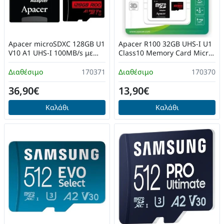
Apacer microSDXC 128GB U1
Apacer R100 32GB UHS-I U1
V10 A1 UHS-I 100MB/s με
Class10 Memory Card Micro
αντάπτορα
SDHC
Διαθέσιμο
170371
Διαθέσιμο
170370
36,90€
13,90€
Καλάθι
Καλάθι