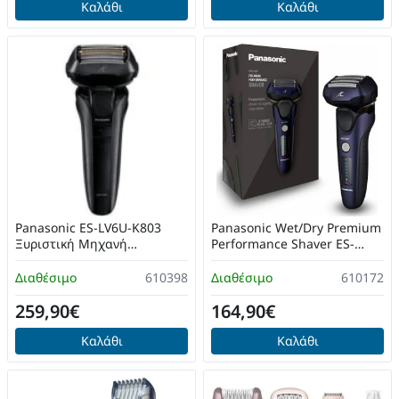
Καλάθι
Καλάθι
Panasonic ES-LV6U-K803
Panasonic Wet/Dry Premium
Ξυριστική Μηχανή
Performance Shaver ES-
Προσώπου
LV67-A803
Διαθέσιμο
610398
Διαθέσιμο
610172
259,90€
164,90€
Καλάθι
Καλάθι