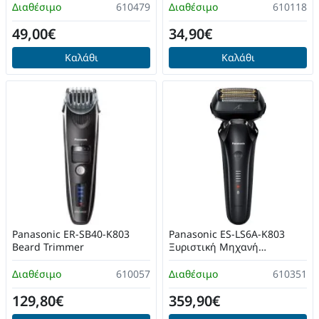
Διαθέσιμο
610479
Διαθέσιμο
610118
49,00€
34,90€
Καλάθι
Καλάθι
Panasonic ER-SB40-K803
Panasonic ES-LS6A-K803
Beard Trimmer
Ξυριστική Μηχανή
Προσώπου
Επαναφορτιζόμενη
Διαθέσιμο
610057
Διαθέσιμο
610351
129,80€
359,90€