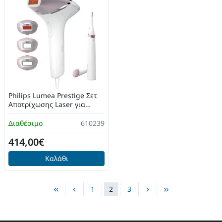
Philips Lumea Prestige Σετ
Αποτρίχωσης Laser για
Πρόσωπο, Σώμα & Μπικίνι
BRI949/00
Διαθέσιμο
610239
414,00€
Καλάθι
1
2
3