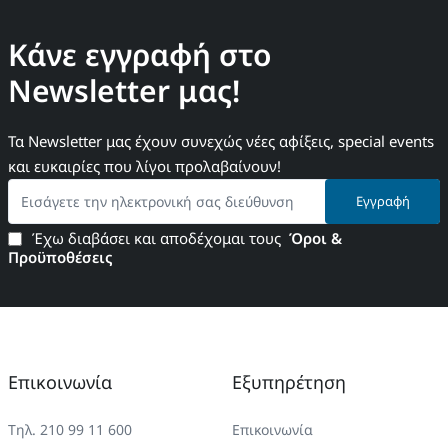
Κάνε εγγραφή στο
Newsletter μας!
Τα Newsletter μας έχουν συνεχώς νέες αφίξεις, special events
και ευκαιρίες που λίγοι προλαβαίνουν!
Εισάγετε
Εγγραφή
την
ηλεκτρονική
Έχω διαβάσει και αποδέχομαι τους
Όροι &
σας
Προϋποθέσεις
διεύθυνση
Επικοινωνία
Εξυπηρέτηση
Τηλ. 210 99 11 600
Επικοινωνία