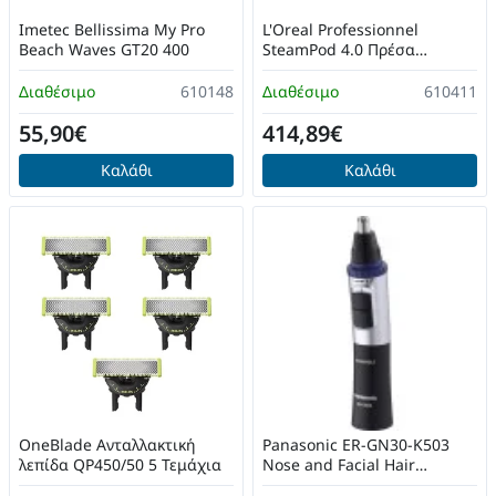
Imetec Bellissima My Pro
L'Oreal Professionnel
Beach Waves GT20 400
SteamPod 4.0 Πρέσα
Μαλλιών με Ατμό και
Κεραμικές Πλάκες Limited
Διαθέσιμο
610148
Διαθέσιμο
610411
Edition
55,90€
414,89€
Καλάθι
Καλάθι
OneBlade Aνταλλακτική
Panasonic ER-GN30-K503
λεπίδα QP450/50 5 Τεμάχια
Nose and Facial Hair
Trimmer