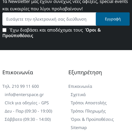
Τα Newsletter μας έχουν συνεχώς νέες αφίξεις, special events
και ευκαιρίες που λίγοι προλαβαίνουν!
Εισάγετε
Εγγραφή
την
ηλεκτρονική
Έχω διαβάσει και αποδέχομαι τους
Όροι &
σας
Προϋποθέσεις
διεύθυνση
Επικοινωνία
Εξυπηρέτηση
Τηλ. 210 99 11 600
Επικοινωνία
info@enterspace.gr
Σχετικά
Click για οδηγίες - GPS
Τρόποι Αποστολής
Δευ - Παρ (09:30 - 19:00)
Τρόποι Πληρωμής
Σάββατο (09:30 - 14:00)
Όροι & Προϋποθέσεις
Sitemap