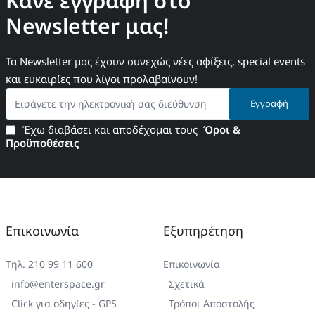
Κάνε εγγραφή στο
Newsletter μας!
Τα Newsletter μας έχουν συνεχώς νέες αφίξεις, special events
και ευκαιρίες που λίγοι προλαβαίνουν!
Εισάγετε
Εγγραφή
την
ηλεκτρονική
Έχω διαβάσει και αποδέχομαι τους
Όροι &
σας
Προϋποθέσεις
διεύθυνση
Επικοινωνία
Εξυπηρέτηση
Τηλ. 210 99 11 600
Επικοινωνία
info@enterspace.gr
Σχετικά
Click για οδηγίες - GPS
Τρόποι Αποστολής