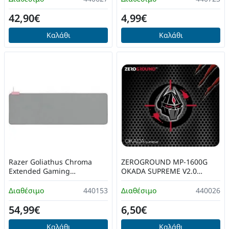
42,90€
4,99€
Καλάθι
Καλάθι
Razer Goliathus Chroma
ZEROGROUND MP-1600G
Extended Gaming
OKADA SUPREME V2.0
Mousepad Quartz Pink 920
Gaming Mousepad
mm ‎RZ02-02500316-R3M1
Διαθέσιμο
440153
Διαθέσιμο
440026
54,99€
6,50€
Καλάθι
Καλάθι