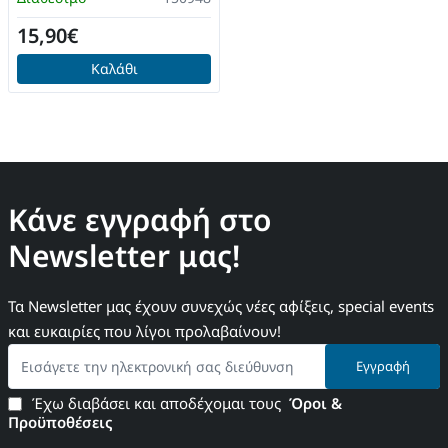
15,90€
Καλάθι
Κάνε εγγραφή στο
Newsletter μας!
Τα Newsletter μας έχουν συνεχώς νέες αφίξεις, special events
και ευκαιρίες που λίγοι προλαβαίνουν!
Εισάγετε
Εγγραφή
την
ηλεκτρονική
Έχω διαβάσει και αποδέχομαι τους
Όροι &
σας
Προϋποθέσεις
διεύθυνση