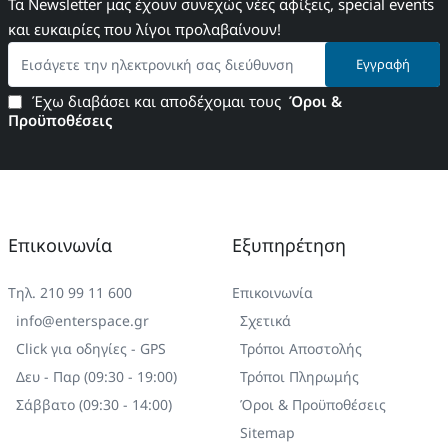
Τα Newsletter μας έχουν συνεχώς νέες αφίξεις, special events
και ευκαιρίες που λίγοι προλαβαίνουν!
Εισάγετε
Εγγραφή
την
ηλεκτρονική
Έχω διαβάσει και αποδέχομαι τους
Όροι &
σας
Προϋποθέσεις
διεύθυνση
Επικοινωνία
Εξυπηρέτηση
Τηλ. 210 99 11 600
Επικοινωνία
info@enterspace.gr
Σχετικά
Click για οδηγίες - GPS
Τρόποι Αποστολής
Δευ - Παρ (09:30 - 19:00)
Τρόποι Πληρωμής
Σάββατο (09:30 - 14:00)
Όροι & Προϋποθέσεις
Sitemap