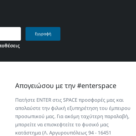
Εγγραφή
ποθέσεις
Απογειώσου με την #enterspace
Πατήστε ENTER στις SPACE προσφορές μας και
απολαύστε την φιλική εξυπηρέτηση του έμπειρου
προσωπικού μας. Για ακόμη ταχύτερη παραλαβή,
μπορείτε να επισκεφτείτε το φυσικό μας
κατάστημα (Λ. Αργυρουπόλεως 94 - 16451