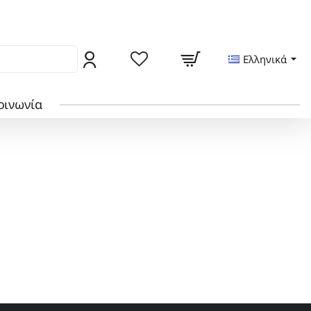
ς από το locker της γειτονιάς σας
Ελληνικά
οινωνία