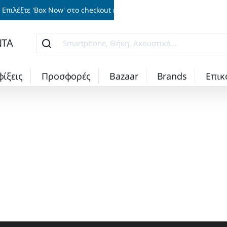
Επιλέξτε 'Box Now' στο checkout και παραλάβετε την παραγγελία σα
ΝΤΑ
Smartphone,
Θήκη,
Ακουστικά...
φίξεις
Προσφορές
Bazaar
Brands
Επικ